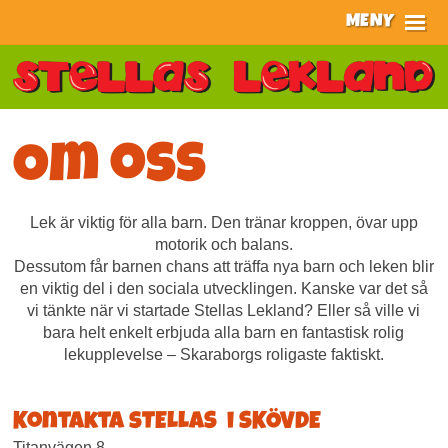
Hoppa
MENY
till
Meny
huvudinnehållet
HEM
AKTIVITETER
BILDER
Om oss
KALAS
Lek är viktig för alla barn. Den tränar kroppen, övar upp
MAT & DRYCK
motorik och balans.
INFÖR BESÖKET
Dessutom får barnen chans att träffa nya barn och leken blir
en viktig del i den sociala utvecklingen. Kanske var det så
OM OSS
vi tänkte när vi startade Stellas Lekland? Eller så ville vi
bara helt enkelt erbjuda alla barn en fantastisk rolig
lekupplevelse – Skaraborgs roligaste faktiskt.
Kontakta sTELLAS i SKÖVDE
Titanvägen 8