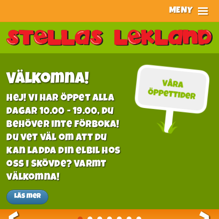
Hoppa
MENY
till
Meny
huvudinnehållet
HEM
AKTIVITETER
BILDER
Välkomna!
KALAS
Hej! Vi har öppet alla
MAT & DRYCK
dagar 10.00 - 19.00, du
behöver inte förboka!
INFÖR BESÖKET
Du vet väl om att du
OM OSS
kan ladda din elbil hos
oss i Skövde? Varmt
välkomna!
Läs mer