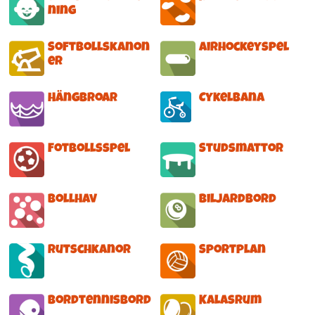
ning
Softbollskanon
Airhockeyspel
er
Hängbroar
Cykelbana
Fotbollsspel
Studsmattor
Bollhav
Biljardbord
Rutschkanor
Sportplan
Bordtennisbord
Kalasrum