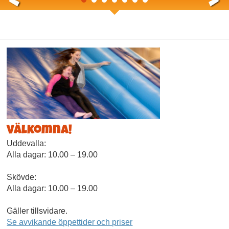
1
2
3
4
5
6
7
Välkomna!
Uddevalla:
Alla dagar: 10.00 – 19.00
Skövde:
Alla dagar: 10.00 – 19.00
Gäller tillsvidare.
Se avvikande öppettider och priser